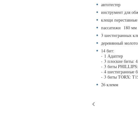
автотестер
инструмент для об
клещи переставные
пассатижи 180 мм
3 шестигранных клю
деревянный молото
14 бит:
- 1 Адаптер
- 3 плоские биты: 
- 3 биты PHILLIP
- 4 шестигранные б
- 3 биты TORX: T15
26 клемм