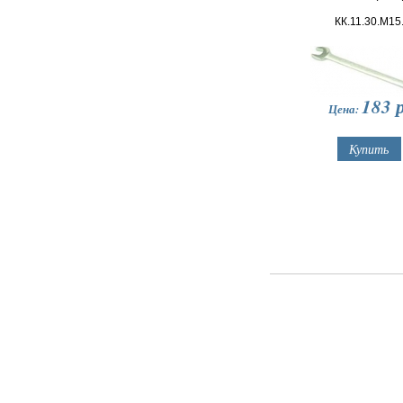
КК.11.30.М15
183
р
Цена: