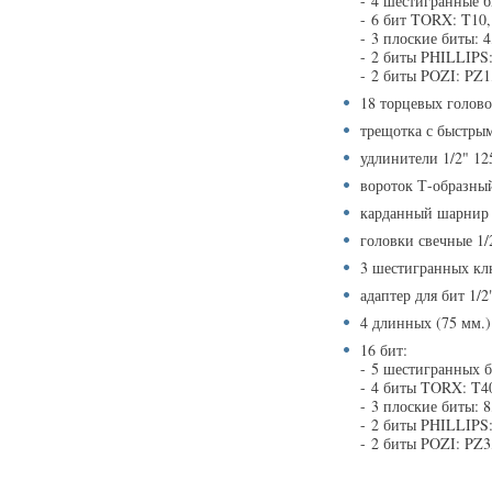
- 4 шестигранные б
- 6 бит TORX: T10,
- 3 плоские биты: 
- 2 биты PHILLIP
- 2 биты POZI: PZ1
18 торцевых головок 
трещотка с быстрым
удлинители 1/2" 12
вороток Т-образный
карданный шарнир 
головки свечные 1/
3 шестигранных клю
адаптер для бит 1/2
4 длинных (75 мм.) 
16 бит:
- 5 шестигранных б
- 4 биты TORX: T4
- 3 плоские биты: 
- 2 биты PHILLIP
- 2 биты POZI: PZ3