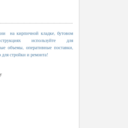
ции на кирпичной кладке, бутовом
трукциях используйте для
бъемы, оперативные поставки,
о для стройки и ремонта!
у