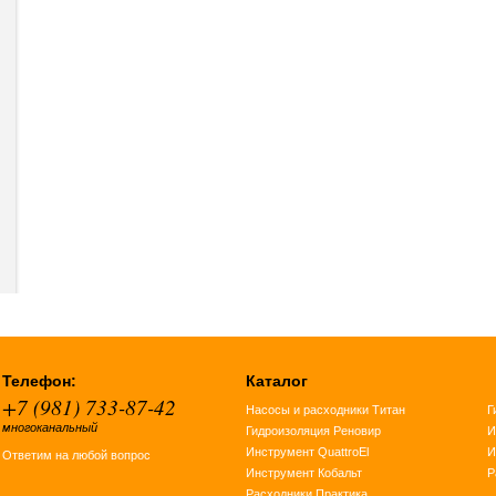
Телефон:
Каталог
+7 (981) 733-87-42
Насосы и расходники Титан
Г
многоканальный
Гидроизоляция Реновир
И
Инструмент QuattroEl
И
Ответим на любой вопрос
Инструмент Кобальт
Р
Расходники Практика