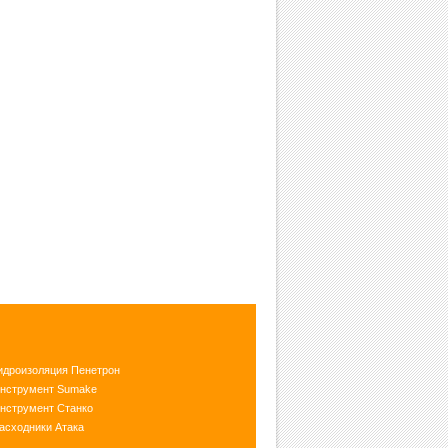
идроизоляция Пенетрон
нструмент Sumake
нструмент Станко
асходники Атака