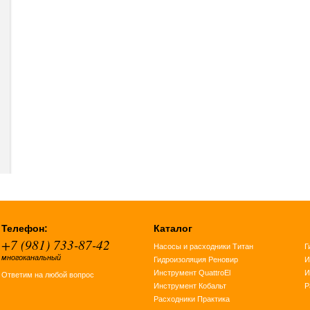
Телефон:
Каталог
+7 (981) 733-87-42
Насосы и расходники Титан
Г
многоканальный
Гидроизоляция Реновир
И
Инструмент QuattroEl
И
Ответим на любой вопрос
Инструмент Кобальт
Р
Расходники Практика