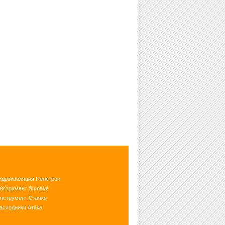
идроизоляция Пенетрон
нструмент Sumake
нструмент Станко
асходники Атака