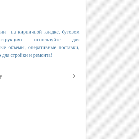
ции на кирпичной кладке, бутовом
трукциях используйте для
бъемы, оперативные поставки,
о для стройки и ремонта!
у