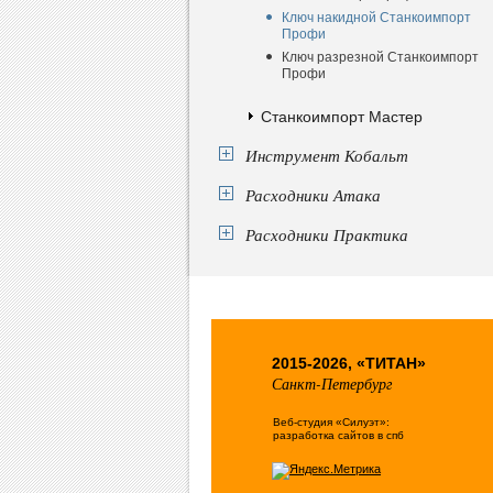
Ключ накидной Станкоимпорт
Профи
Ключ разрезной Станкоимпорт
Профи
Станкоимпорт Мастер
Инструмент Кобальт
Расходники Атака
Расходники Практика
2015-2026, «ТИТАН»
Санкт-Петербург
Веб-студия «Силуэт»:
разработка сайтов в спб