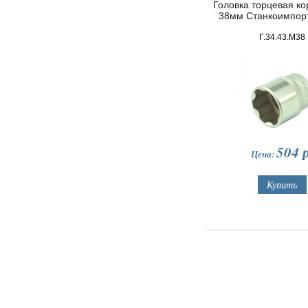
Головка торцевая кор
38мм Станкоимпор
Г.34.43.М38
504
р
Цена: