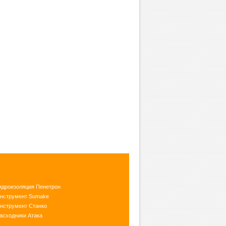
идроизоляция Пенетрон
нструмент Sumake
нструмент Станко
асходники Атака