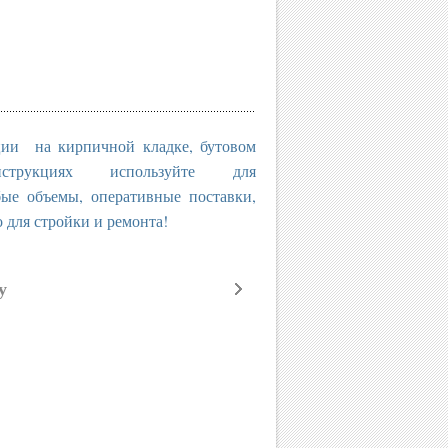
ции на кирпичной кладке, бутовом
трукциях используйте для
бъемы, оперативные поставки,
о для стройки и ремонта!
у