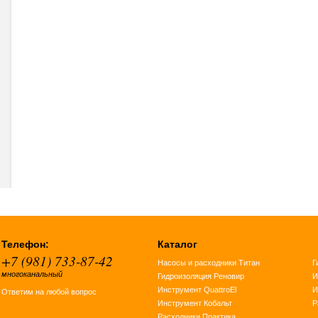
Телефон:
Каталог
+7 (981) 733-87-42
Насосы и расходники Титан
Г
многоканальный
Гидроизоляция Реновир
И
Инструмент QuattroEl
И
Ответим на любой вопрос
Инструмент Кобальт
Р
Расходники Практика