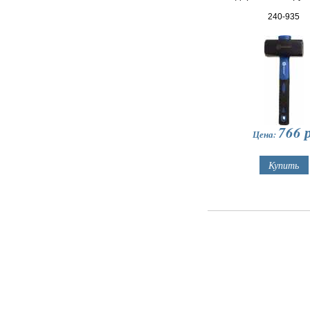
240-935
766
р
Цена: