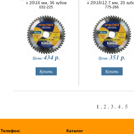
х 20\16 мм, 36 зубов
х 20\16\12.7 мм, 20 зуб
032-225
775-266
434
р.
351
р.
Цена:
Цена:
1
.
2
.
3
.
4
.
5
Телефон:
Каталог