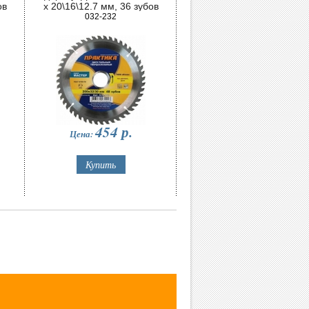
ов
х 20\16\12.7 мм, 36 зубов
032-232
454
р.
Цена: