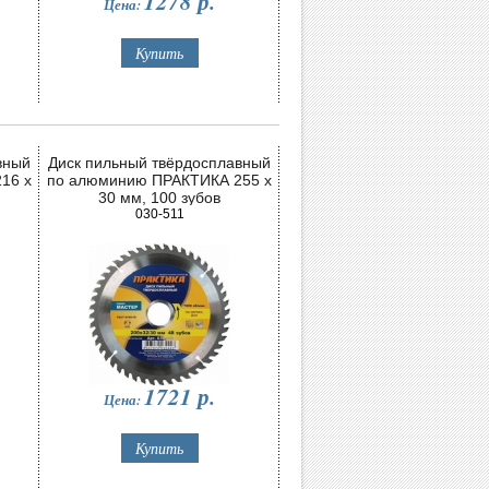
1278
р.
Цена:
вный
Диск пильный твёрдосплавный
16 х
по алюминию ПРАКТИКА 255 х
30 мм, 100 зубов
030-511
1721
р.
Цена: