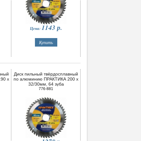
1143
р.
Цена:
вный
Диск пильный твёрдосплавный
90 х
по алюминию ПРАКТИКА 200 х
32/30мм, 64 зуба
776-881