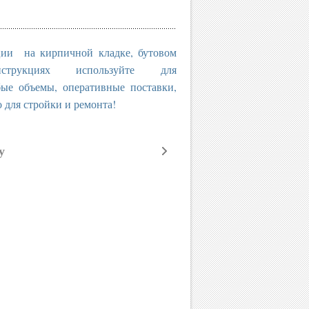
ции на кирпичной кладке, бутовом
трукциях используйте для
бъемы, оперативные поставки,
о для стройки и ремонта!
у