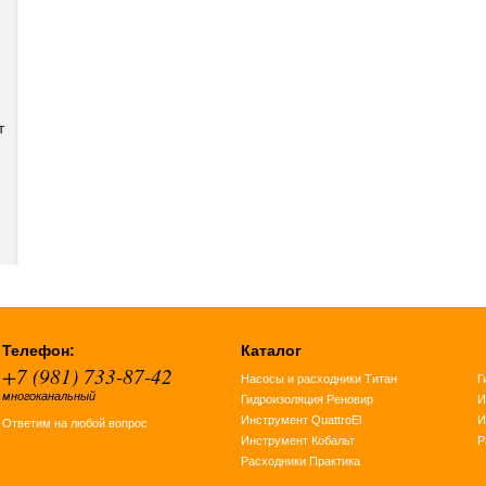
т
Телефон:
Каталог
+7 (981) 733-87-42
Насосы и расходники Титан
Г
многоканальный
Гидроизоляция Реновир
И
Инструмент QuattroEl
И
Ответим на любой вопрос
Инструмент Кобальт
Р
Расходники Практика