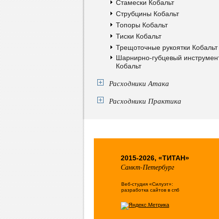
Стамески Кобальт
Струбцины Кобальт
Топоры Кобальт
Тиски Кобальт
Трещоточные рукоятки Кобальт
Шарнирно-губцевый инструмен
Кобальт
Расходники Атака
Расходники Практика
2015-2026, «ТИТАН»
Санкт-Петербург
Веб-студия «Силуэт»:
разработка сайтов в спб