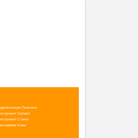
идроизоляция Пенетрон
нструмент Sumake
нструмент Станко
асходники Атака