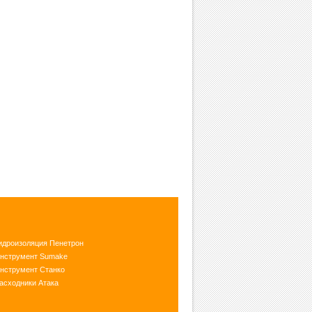
идроизоляция Пенетрон
нструмент Sumake
нструмент Станко
асходники Атака