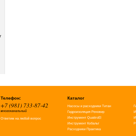
т
Телефон:
Каталог
+7 (981) 733-87-42
Насосы и расходники Титан
Г
многоканальный
Гидроизоляция Реновир
И
Инструмент QuattroEl
И
Ответим на любой вопрос
Инструмент Кобальт
Р
Расходники Практика