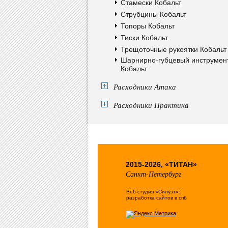
Стамески Кобальт
Струбцины Кобальт
Топоры Кобальт
Тиски Кобальт
Трещоточные рукоятки Кобальт
Шарнирно-губцевый инструмен
Кобальт
Расходники Атака
Расходники Практика
2015-2026, «ТИТАН»
Санкт-Петербург
Веб-студия «Силуэт»:
разработка сайтов в спб