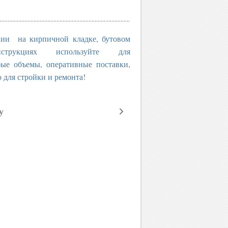
ции на кирпичной кладке, бутовом
трукциях используйте для
бъемы, оперативные поставки,
о для стройки и ремонта!
у