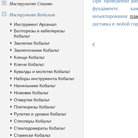
При проведении раб
Инструмент Станко
фундаменте, к
Инструмент Кобальт
инъектирования
пла
доставка в любой гор
Инструмент Арсенал
Болторезы и кабелерезы
Кобальт
Заклепки Кобальт
Заклепочники Кобальт
Клещи Кобальт
Ключи Кобальт
Кувалды и молотки Кобальт
Наборы инструмента Кобальт
Напильники Кобальт
Ножовки Кобальт
Отвертки Кобальт
Плиткорезы Кобальт
Рулетки и уровни Кобальт
Степлеры Кобальт
Стеклодомкраты Кобальт
Стамески Кобальт