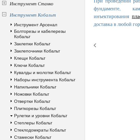
При проведении раб
Инструмент Станко
фундаменте, к
Инструмент Кобальт
инъектирования
пла
доставка в любой гор
Инструмент Арсенал
Болторезы и кабелерезы
Кобальт
Заклепки Кобальт
Заклепочники Кобальт
Клещи Кобальт
Ключи Кобальт
Кувалды и молотки Кобальт
Наборы инструмента Кобальт
Напильники Кобальт
Ножовки Кобальт
Отвертки Кобальт
Плиткорезы Кобальт
Рулетки и уровни Кобальт
Степлеры Кобальт
Стеклодомкраты Кобальт
Стамески Кобальт