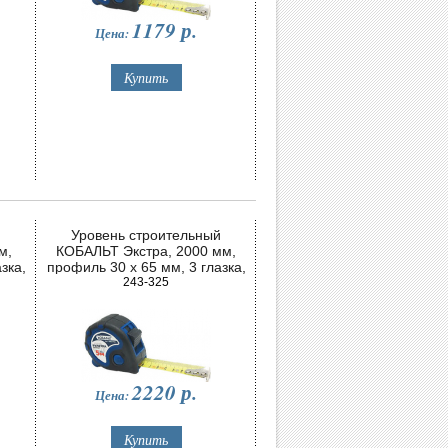
1179
р.
Цена:
й
Уровень строительный
м,
КОБАЛЬТ Экстра, 2000 мм,
зка,
профиль 30 x 65 мм, 3 глазка,
2 ручки, V-паз, точность 0,5 мм/
243-325
м
2220
р.
Цена: