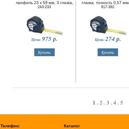
профиль 23 x 59 мм, 3 глазка,
глазка, точность 0,57 мм
точность 0,5 мм/м
243-233
пластиковый
917-392
975
р.
274
р.
Цена:
Цена:
1
.
2
.
3
.
4
.
5
Телефон:
Каталог