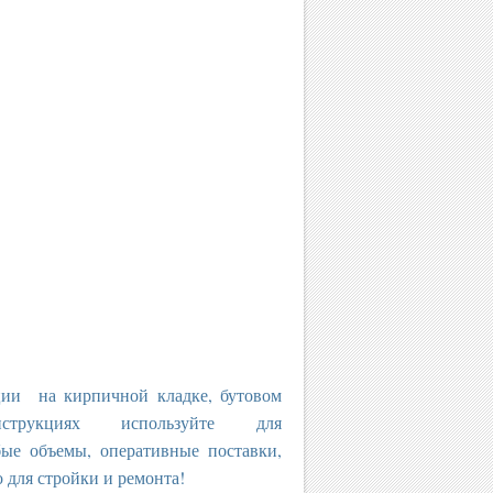
ции на кирпичной кладке, бутовом
трукциях используйте для
бъемы, оперативные поставки,
о для стройки и ремонта!