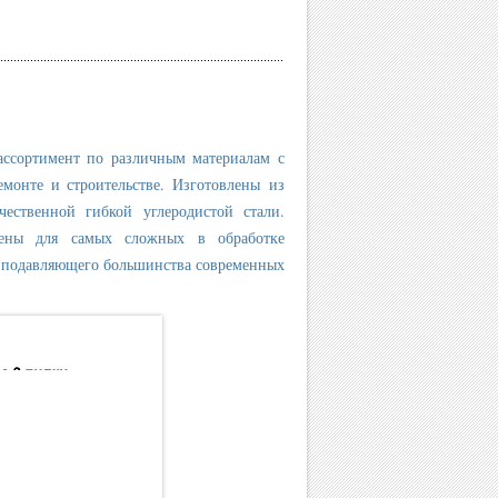
ассортимент по различным материалам с
монте и строительстве. Изготовлены из
ественной гибкой углеродистой стали.
чены для самых сложных в обработке
я подавляющего большинства современных