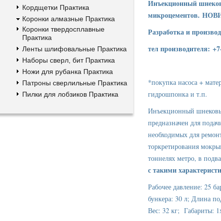
Инъекционный шнековы
Кордщетки Практика
микроцементов. НОВ
Коронки алмазные Практика
Коронки твердосплавные
Разработка и производ
Практика
тел производителя: +7
Ленты шлифовальные Практика
Наборы сверл, бит Практика
Ножи для рубанка Практика
*покупка насоса + мате
Патроны сверлильные Практика
гидрошпонка и т.п.
Пилки для лобзиков Практика
Инъекционный шнековый
предназначен для подач
необходимых для ремонт
торкретирования мокрым
тоннелях метро, в подв
с такими характерист
Рабочее давление: 25 б
бункера: 30 л; Длина п
Вес: 32 кг; Габариты: 