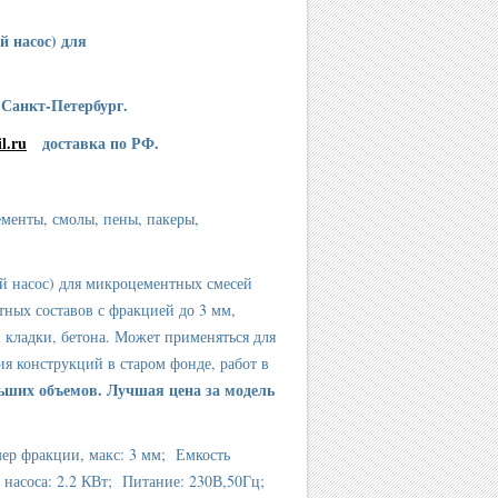
 насос) для
.Санкт-Петербург.
l.ru
доставка по РФ.
менты, смолы, пены, пакеры,
 насос) для микроцементных смесей
тных составов с фракцией до 3 мм,
 кладки, бетона. Может применяться для
я конструкций в старом фонде, работ в
ьших объемов. Лучшая цена за модель
мер фракции, макс: 3 мм; Емкость
д насоса: 2.2 КВт; Питание: 230В,50Гц;