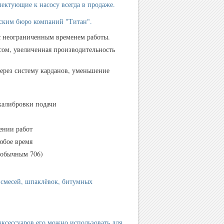
лектующие к насосу всегда в продаже.
рским бюро компаний "Титан".
с неограниченным временем работы.
ом, увеличенная производительность
ерез систему карданов, уменьшение
 калибровки подачи
ении работ
юбое время
 обычным 706)
 смесей, шпаклёвок, битумных
ксессуаров его можно использовать для