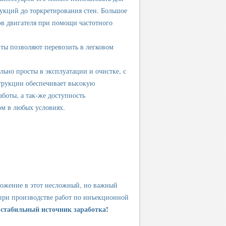
рукций до торкретирования стен. Большое
ов двигателя при помощи частотного
иты позволяют перевозить в легковом
льно просты в эксплуатации и очистке, с
трукции обеспечивает высокую
боты, а так-же доступность
м в любых условиях.
вложение в этот несложный, но важный
при производстве работ по инъекционной
стабильный источник заработка!