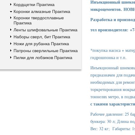
Инъекционный шнековы
Кордщетки Практика
микроцементов. НОВ
Коронки алмазные Практика
Коронки твердосплавные
Разработка и производ
Практика
тел производителя: +7
Ленты шлифовальные Практика
Наборы сверл, бит Практика
Ножи для рубанка Практика
*покупка насоса + мате
Патроны сверлильные Практика
гидрошпонка и т.п.
Пилки для лобзиков Практика
Инъекционный шнековый
предназначен для подач
необходимых для ремонт
торкретирования мокрым
тоннелях метро, в подв
с такими характерист
Рабочее давление: 25 б
бункера: 30 л; Длина п
Вес: 32 кг; Габариты: 