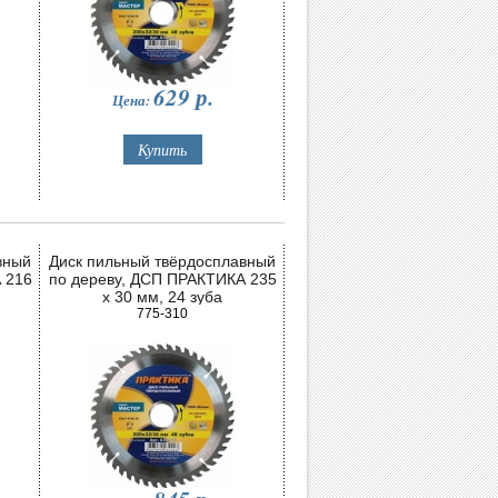
629
р.
Цена:
вный
Диск пильный твёрдосплавный
 216
по дереву, ДСП ПРАКТИКА 235
х 30 мм, 24 зуба
775-310