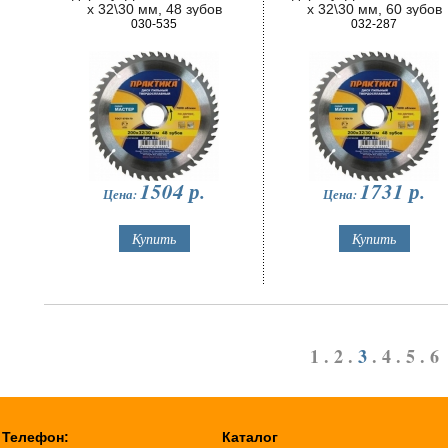
х 32\30 мм, 48 зубов
х 32\30 мм, 60 зубов
030-535
032-287
1504
р.
1731
р.
Цена:
Цена:
1
.
2
.
3
.
4
.
5
.
6
Телефон:
Каталог