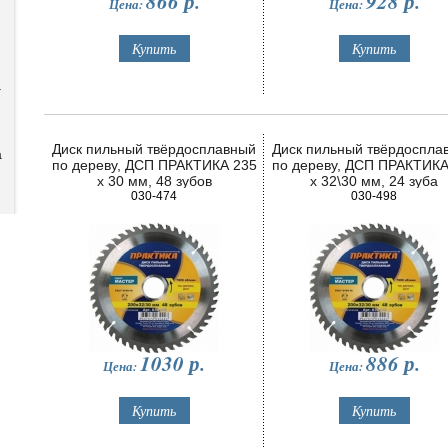
866
р.
928
р.
Цена:
Цена:
а
Диск пильный твёрдосплавный
Диск пильный твёрдоспла
а
по дереву, ДСП ПРАКТИКА 235
по дереву, ДСП ПРАКТИКА
х 30 мм, 48 зубов
х 32\30 мм, 24 зуба
030-474
030-498
1030
р.
886
р.
Цена:
Цена: