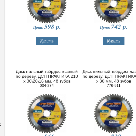
598
р.
742
р.
Цена:
Цена:
Диск пильный твёрдосплавный
Диск пильный твёрдоспла
по дереву, ДСП ПРАКТИКА 210
по дереву, ДСП ПРАКТИКА
х 30\20\16 мм, 48 зубов
х 30 мм, 48 зубов
034-274
776-911
x