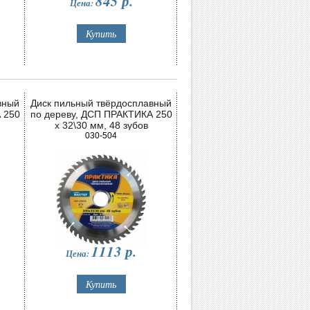
845
р.
Цена:
вный
Диск пильный твёрдосплавный
 250
по дереву, ДСП ПРАКТИКА 250
х 32\30 мм, 48 зубов
030-504
1113
р.
Цена: