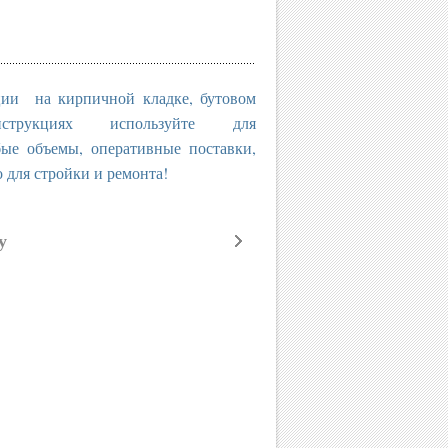
ции на кирпичной кладке, бутовом
трукциях используйте для
бъемы, оперативные поставки,
о для стройки и ремонта!
у