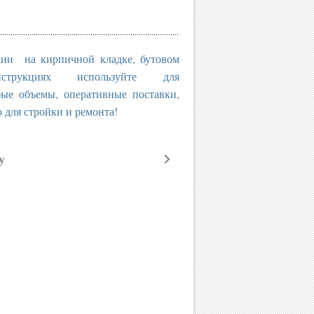
ции на кирпичной кладке, бутовом
трукциях используйте для
бъемы, оперативные поставки,
о для стройки и ремонта!
у