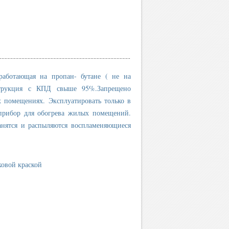
аботающая на пропан- бутане ( не на
нструкция с КПД свыше 95%.Запрещено
х помещениях. Эксплуатировать только в
прибор для обогрева жилых помещений.
ранятся и распыляются воспламеняющиеся
ковой краской