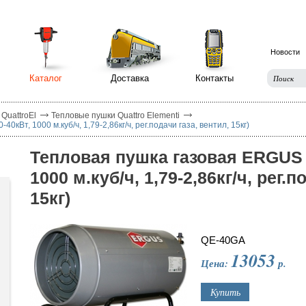
Новости
Каталог
Доставка
Контакты
QuattroEl
Тепловые пушки Quattro Elementi
Вт, 1000 м.куб/ч, 1,79-2,86кг/ч, рег.подачи газа, вентил, 15кг)
Тепловая пушка газовая ERGUS 
1000 м.куб/ч, 1,79-2,86кг/ч, рег.п
15кг)
QE-40GA
13053
Цена:
р.