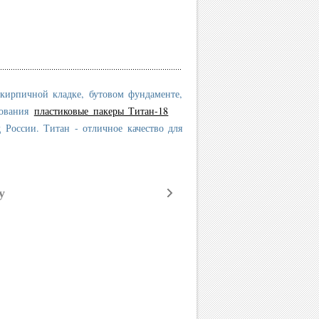
кирпичной кладке, бутовом фундаменте,
рования
пластиковые пакеры Титан-18
 России. Титан - отличное качество для
у