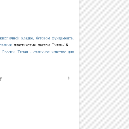
кирпичной кладке, бутовом фундаменте,
рования
пластиковые пакеры Титан-18
 России. Титан - отличное качество для
у