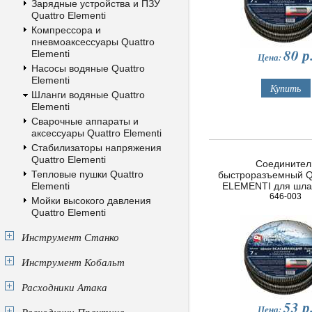
Зарядные устройства и ПЗУ
Quattro Elementi
Компрессора и
пневмоаксессуары Quattro
80
р
Elementi
Цена:
Насосы водяные Quattro
Elementi
Шланги водяные Quattro
Elementi
Сварочные аппараты и
аксессуары Quattro Elementi
Стабилизаторы напряжения
Quattro Elementi
Соединител
Тепловые пушки Quattro
быстроразъемный 
Elementi
ELEMENTI для шлан
пластик
646-003
Мойки высокого давления
Quattro Elementi
Инструмент Станко
Инструмент Кобальт
Расходники Атака
53
р
Цена: