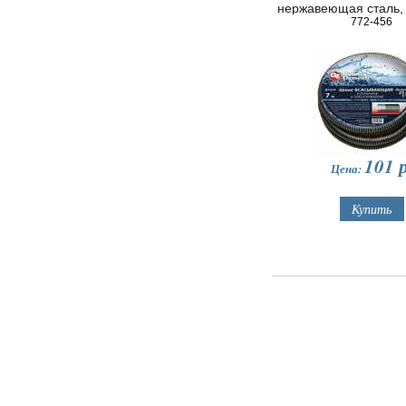
нержавеющая сталь, 
2 шт в блист
772-456
101
р
Цена: