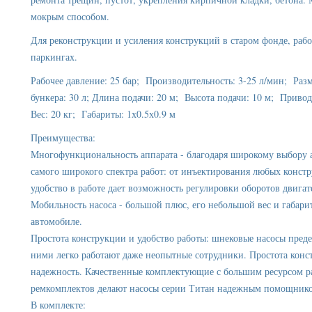
мокрым способом.
Для реконструкции и усиления конструкций в старом фонде, работ
паркингах.
Рабочее давление: 25 бар; Производительность: 3-25 л/мин; Раз
бункера: 30 л; Длина подачи: 20 м; Высота подачи: 10 м; Приво
Вес: 20 кг; Габариты: 1х0.5х0.9 м
Преимущества:
Многофункциональность аппарата - благодаря широкому выбору а
самого широкого спектра работ: от инъектирования любых конст
удобство в работе дает возможность регулировки оборотов двига
Мобильность насоса - большой плюс, его небольшой вес и габари
автомобиле.
Простота конструкции и удобство работы: шнековые насосы преде
ними легко работают даже неопытные сотрудники. Простота конс
надежность. Качественные комплектующие с большим ресурсом ра
ремкомплектов делают насосы серии Титан надежным помощник
В комплекте: