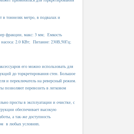
 в тоннелях метро, в подвалах и
мер фракции, макс: 3 мм; Емкость
д насоса: 2.0 КВт; Питание: 230В,50Гц;
ксессуаров его можно использовать для
рукций до торкретирования стен. Большое
теля и переключатель на реверсный режим.
ты позволяют перевозить в легковом
льно просты в эксплуатации и очистке, с
трукции обеспечивает высокую
боты, а так-же доступность
ом в любых условиях.