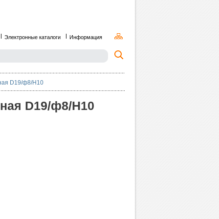
Электронные каталоги
Информация
ная D19/ф8/H10
ная D19/ф8/H10