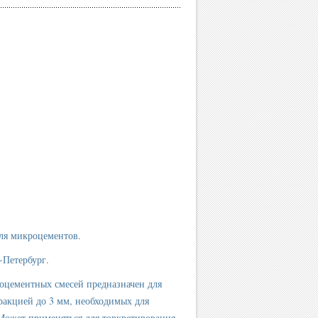
ля микроцементов.
-Петербург.
оцементных смесей предназначен для
ракцией до 3 мм, необходимых для
 Может применяться для торкретирования