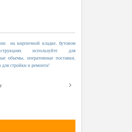
ции на кирпичной кладке, бутовом
трукциях используйте для
бъемы, оперативные поставки,
о для стройки и ремонта!
у