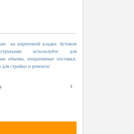
ции на кирпичной кладке, бутовом
трукциях используйте для
бъемы, оперативные поставки,
о для стройки и ремонта!
у