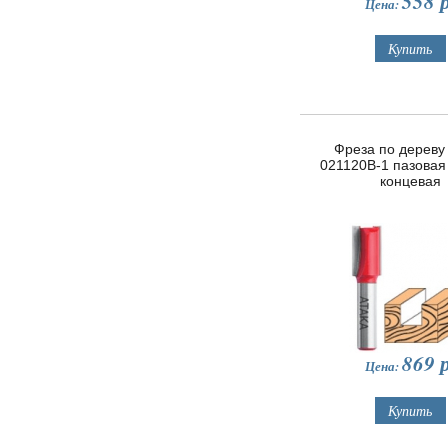
558
р
Цена:
Фреза по дереву
021120В-1 пазовая
концевая
869
р
Цена: